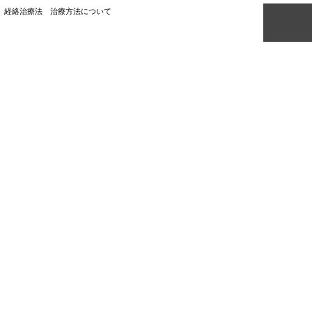
ホーム
経絡治療法 治療方法について
当院について
院長紹介
治療方法について
特定商取引に基づく表示
推薦の言葉
院長のちょっといい話
リンク集