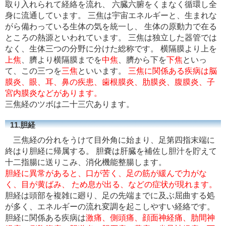
取り入れられて経絡を流れ、 六臓六腑をくまなく循環し全
身に流通しています。 三焦は宇宙エネルギーと、生まれな
がら備わっている生体の気を統一し、 生体の原動力で在る
ところの熱源といわれています。 三焦は独立した器管では
なく、生体三つの分野に分けた総称です。 横隔膜より上を
上焦
、臍より横隔膜までを
中焦
、臍から下を
下焦
といっ
て、この三つを
三焦
といいます。
三焦に関係ある疾病は脳
膜炎、眼、耳、鼻の疾患、歯根膜炎、肋膜炎、腹膜炎、子
宮内膜炎などがあります。
三焦経のツボは二十三穴あります。
11.胆経
三焦経の分れをうけて目外角に始まり、足第四指末端に
終はり胆経に帰属する。 胆嚢は肝臓を補佐し胆汁を貯えて
十二指腸に送りこみ、消化機能整腸します。
胆経に異常があると、口が苦く、足の筋が緩んで力がな
く、目が黄ばみ、 ため息が出る、などの症状が現れます。
胆経は頭部を複雑に廻り、足の先端までに及ぶ屈曲する処
が多く、エネルギーの流れ変調を起こしやすい経絡です。
胆経に関係ある疾病は
激痛、側頭痛、顔面神経痛、肋間神