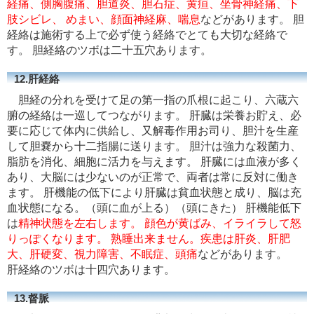
経痛、側胸腹痛、胆道炎、胆石症、黄疸、坐骨神経痛、下
肢シビレ、 めまい、顔面神経麻、喘息
などがあります。 胆
経絡は施術する上で必ず使う経絡でとても大切な経絡で
す。 胆経絡のツボは二十五穴あります。
12.肝経絡
胆経の分れを受けて足の第一指の爪根に起こり、六蔵六
腑の経絡は一巡してつながります。 肝臓は栄養お貯え、必
要に応じて体内に供給し、又解毒作用お司り、胆汁を生産
して胆嚢から十二指腸に送ります。 胆汁は強力な殺菌力、
脂肪を消化、細胞に活力を与えます。 肝臓には血液が多く
あり、大脳には少ないのが正常で、両者は常に反対に働き
ます。 肝機能の低下により肝臓は貧血状態と成り、脳は充
血状態になる。（頭に血が上る）（頭にきた） 肝機能低下
は
精神状態を左右します。 顔色が黄ばみ、イライラして怒
りっぽくなります。 熟睡出来ません。疾患は肝炎、肝肥
大、肝硬変、視力障害、不眠症、頭痛
などがあります。
肝経絡のツボは十四穴あります。
13.督脈