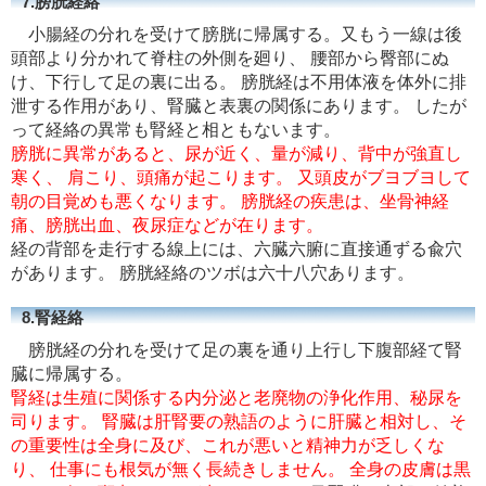
7.膀胱経絡
小腸経の分れを受けて膀胱に帰属する。又もう一線は後
頭部より分かれて脊柱の外側を廻り、 腰部から臀部にぬ
け、下行して足の裏に出る。 膀胱経は不用体液を体外に排
泄する作用があり、腎臓と表裏の関係にあります。 したが
って経絡の異常も腎経と相ともないます。
膀胱に異常があると、尿が近く、量が減り、背中が強直し
寒く、 肩こり、頭痛が起こります。 又頭皮がブヨブヨして
朝の目覚めも悪くなります。 膀胱経の疾患は、坐骨神経
痛、膀胱出血、夜尿症などが在ります。
経の背部を走行する線上には、六臓六腑に直接通ずる兪穴
があります。 膀胱経絡のツボは六十八穴あります。
8.腎経絡
膀胱経の分れを受けて足の裏を通り上行し下腹部経て腎
臓に帰属する。
腎経は生殖に関係する内分泌と老廃物の浄化作用、秘尿を
司ります。 腎臓は肝腎要の熟語のように肝臓と相対し、そ
の重要性は全身に及び、これが悪いと精神力が乏しくな
り、 仕事にも根気が無く長続きしません。 全身の皮膚は黒