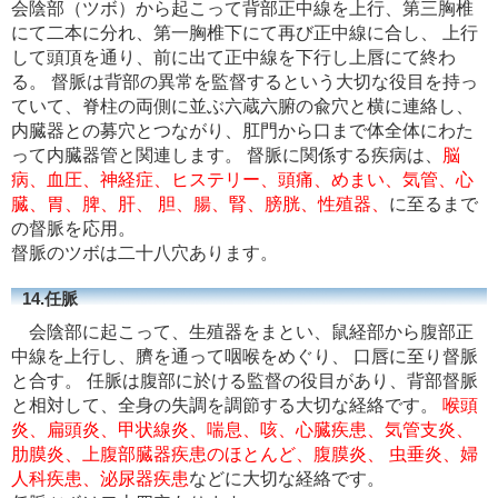
会陰部（ツボ）から起こって背部正中線を上行、第三胸椎
にて二本に分れ、第一胸椎下にて再び正中線に合し、 上行
して頭頂を通り、前に出て正中線を下行し上唇にて終わ
る。 督脈は背部の異常を監督するという大切な役目を持っ
ていて、脊柱の両側に並ぶ六蔵六腑の兪穴と横に連絡し、
内臓器との募穴とつながり、肛門から口まで体全体にわた
って内臓器管と関連します。 督脈に関係する疾病は、
脳
病、血圧、神経症、ヒステリー、頭痛、めまい、気管、心
臓、胃、脾、肝、 胆、腸、腎、膀胱、性殖器、
に至るまで
の督脈を応用。
督脈のツボは二十八穴あります。
14.任脈
会陰部に起こって、生殖器をまとい、鼠経部から腹部正
中線を上行し、臍を通って咽喉をめぐり、 口唇に至り督脈
と合す。 任脈は腹部に於ける監督の役目があり、背部督脈
と相対して、全身の失調を調節する大切な経絡です。
喉頭
炎、扁頭炎、甲状線炎、喘息、咳、心臓疾患、気管支炎、
肋膜炎、上腹部臓器疾患のほとんど、腹膜炎、 虫垂炎、婦
人科疾患、泌尿器疾患
などに大切な経絡です。