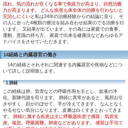
流れ。気の流れが良くなる事で免疫力が高まり、自然治癒
力が高まります。 どんな疾患も体全体の治療を行わないと
完治しにくい
と私は24年の治療経験からの結論に至り、 そ
の人に合った4種類の療法を組み合わせ結果のでる治療を行
います。 又結果が出ています。その為には家庭での食事、
運動、意識の持ち方、 家庭で出来る健康法などあらゆるア
ドバイスをさせていただきます。
14経絡と内臓器官の働き
14の経絡とそれぞれに関連する内臓器官や疾病などにつ
いて詳しく説明致します。
1.肺経
この経絡は肺、気管などの呼吸作用を主とし、血液の浄
化、新陳代謝を司ります。 肺経に異常があると、風邪お引
きやすく、顔がのぼせて、手が冷えてきます。 なんとなく
やるせない気分になります。皮膚は白くすきとおってきま
す。
肺経に属する疾患は主に呼吸器疾患で感冒、気管支
炎、喘息、呼吸困難、肺炎などがあります。 感冒は手当て