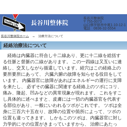
長谷川整体院
〒755-0073
山口県宇部市中尾1-10-12-1
電話 0836-32-5554
長谷川整体院ホーム
→ 治療方法について
経絡治療法について
経絡は内臓器に符合し十二線あり、更に十二線を総括す
る任脈と督脈の二線があります。 この一四線は又互いに連
絡し、交叉しながら循還しています。経穴はこの経絡上の
要所要所にあって、 六臓六腑の故障を知らせる役目をして
います。 内臓器官に故障があればエネルギーの運行に支障
を来たし、 必ずその臓器に関連する経絡上のツボにコリ、
痛み、隆起、凹みなどの異常現象が現れます。 これをすこ
し具体的に述べますと、皮膚には一切の内臓器官を代表す
る部位があり、一般にいわれるツボがこれです。 ツボは全
身に三百六十五在り、故障の位置や箇所によって、ツボの
位置も違ってきます。 しかもこのツボは、内臓器官に対し
力学的にその位置がきまっていますから、 治療にあたっ