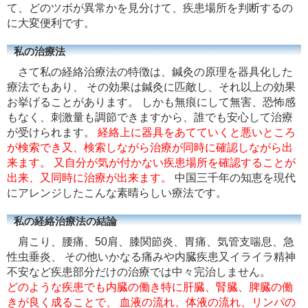
て、どのツボが異常かを見分けて、疾患場所を判断するの
に大変便利です。
私の治療法
さて私の経絡治療法の特徴は、鍼灸の原理を器具化した
療法でもあり、 その効果は鍼灸に匹敵し、それ以上の効果
お挙げることがあります。 しかも無痕にして無害、恐怖感
もなく、刺激量も調節できますから、誰でも安心して治療
が受けられます。
経絡上に器具をあてていくと悪いところ
が検索でき又、検索しながら治療が同時に確認しながら出
来ます。 又自分が気が付かない疾患場所を確認することが
出来、又同時に治療が出来ます。
中国三千年の知恵を現代
にアレンジしたこんな素晴らしい療法です。
私の経絡治療法の結論
肩こり、腰痛、50肩、膝関節炎、胃痛、気管支喘息、急
性虫垂炎、 その他いかなる痛みや内臓疾患又イライラ精神
不安など疾患部分だけの治療では中々完治しません。
どのような疾患でも内臓の働き特に肝臓、腎臓、脾臓の働
きが良く成ることで、 血液の流れ、体液の流れ、リンパの