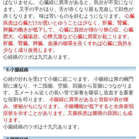
ばなりません。 心臓経に異常があると、気分が不安になり
ます。 又手の平がほり、舌が赤くなり眼も充血して顔色が
赤くなります。 味は苦いものを好むようになります。
心臓
疾患は心臓だけが悪いとゆうことは少なく、肝臓、腎臓、
脾臓の働きが低下して、 心臓に負担が掛かり狭心症、心臓
肥大、心臓喘息、心悸亢進など心臓に異変が起こります。
肝臓、腎臓、脾臓、血液の循環を良くすれば心臓に負担を
少なく成り改善します。
心経絡のツボは九穴あります。
6.小腸経絡
心経の分れを受けて小腸に起こります。 小腸経は胃の幽門
部に連なり、十二指腸、空腸、回腸から盲腸につながりま
す。 五メートル近くの長い管で栄養を吸収し造血する重要
な役割を司ります。
小腸経に異常があると首筋や肩が痛
み、便秘がちになります。 小腸機能が低下すると全身衰弱
症状を示すことがあります。又腸疾患は腰痛の原因にも成
ります。
小腸経絡のツボは十九穴あります。