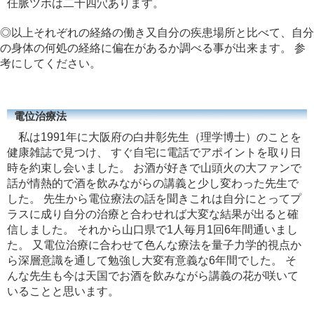
任脈ツボは二十四穴あります。
◎以上それぞれの経絡の働き又自分の疾患場所と比べて、自分
の身体の何処の経絡に偏在があるか調べる事が出来ます。 参
考にしてください。
電位治療法
私は1991年に大阪府の白井彰先生（理学博士）のことを
健康雑誌で見つけ、 すぐ自宅に電話でアポイントを取り日
時を約束し会いました。 お酒が好きで山頭火の大ファンで
話が情熱的で酒を飲みながらの講義と少し変わった先生で
した。 先生から電位療法の話を聞きこれは自分にとってプ
ラスに成り自分の治療と合わせれば大変な結果が出ると確
信しました。 それから山口県で1人毎月1回6年間通いまし
た。 又電位治療に合わせて色んな療法を量子力学的視点か
ら深層意識を通して勉強し大変有意義な6年間でした。 そ
んな先生も今は天国でお酒を飲みながら講義の花が咲いて
いることと思います。