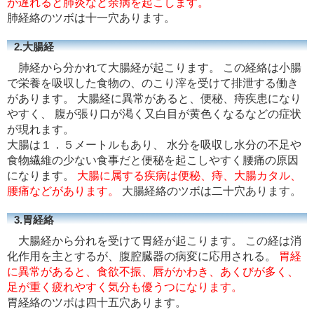
が遅れると肺炎など余病を起こします。
肺経絡のツボは十一穴あります。
2.大腸経
肺経から分かれて大腸経が起こります。 この経絡は小腸
で栄養を吸収した食物の、のこり滓を受けて排泄する働き
があります。 大腸経に異常があると、便秘、痔疾患になり
やすく、 腹が張り口が渇く又白目が黄色くなるなどの症状
が現れます。
大腸は１．５メートルもあり、 水分を吸収し水分の不足や
食物繊維の少ない食事だと便秘を起こしやすく腰痛の原因
になります。
大腸に属する疾病は便秘、痔、大腸カタル、
腰痛などがあります。
大腸経絡のツボは二十穴あります。
3.胃経絡
大腸経から分れを受けて胃経が起こります。 この経は消
化作用を主とするが、腹腔臓器の病変に応用される。
胃経
に異常があると、食欲不振、唇がかわき、あくびが多く、
足が重く疲れやすく気分も優うつになります。
胃経絡のツボは四十五穴あります。