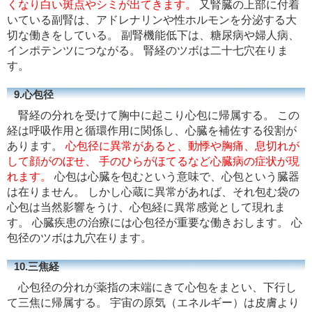
くなり白い斑点やシミが出てきます。
又腎臓の上部に付着
いている副腎は、アドレナリンや性ホルモンを分泌する大
切な働きをしている。 副腎機能低下は、糖尿病や婦人病、
インポテンツにつながる。 腎経のツボは二十七穴在りま
す。
9.心包径
腎経の分れを受けて胸中に起こり心包に帰属する。 この
経は呼吸作用と循環作用に関係し、心臓を補佐する役割が
あります。
心包径に異常があると、動悸や胸痛、息切れが
して顔がのぼせ、 手のひらがほてるなど心臓病の症状が現
れます。
心包は心臓を包むという意味で、心包という臓器
は在りません。 しかし心蔵に異常があれば、それ包む袋の
心包は当然影響をうけ、心包経に異常感覚として現れま
す。 心臓疾患の治療には心包径が重要な働きおします。 心
包径のツボは九穴在ります。
10.三焦経
心包径の分れが薬指の末端にきて心包をまとい、下行し
て三焦に帰属する。 宇宙の原気（エネルギー）は皮膚より