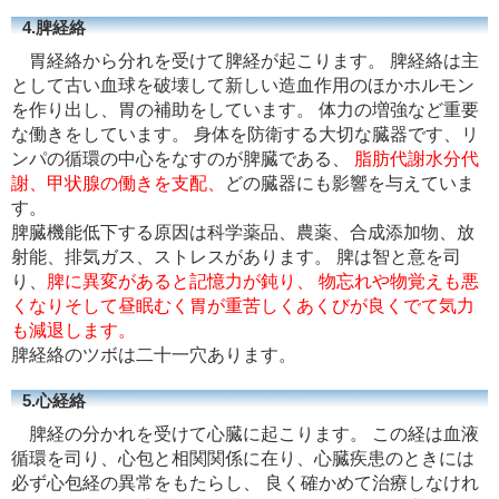
4.脾経絡
胃経絡から分れを受けて脾経が起こります。 脾経絡は主
として古い血球を破壊して新しい造血作用のほかホルモン
を作り出し、胃の補助をしています。 体力の増強など重要
な働きをしています。 身体を防衛する大切な臓器です、リ
ンパの循環の中心をなすのが脾臓である、
脂肪代謝水分代
謝、甲状腺の働きを支配、
どの臓器にも影響を与えていま
す。
脾臓機能低下する原因は科学薬品、農薬、合成添加物、放
射能、排気ガス、ストレスがあります。 脾は智と意を司
り、
脾に異変があると記憶力が鈍り、 物忘れや物覚えも悪
くなりそして昼眠むく胃が重苦しくあくびが良くでて気力
も減退します。
脾経絡のツボは二十一穴あります。
5.心経絡
脾経の分かれを受けて心臓に起こります。 この経は血液
循環を司り、心包と相関関係に在り、心臓疾患のときには
必ず心包経の異常をもたらし、 良く確かめて治療しなけれ